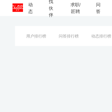
找
动
求职/
问
伙
态
匠聘
答
伴
用户排行榜
问答排行榜
动态排行榜